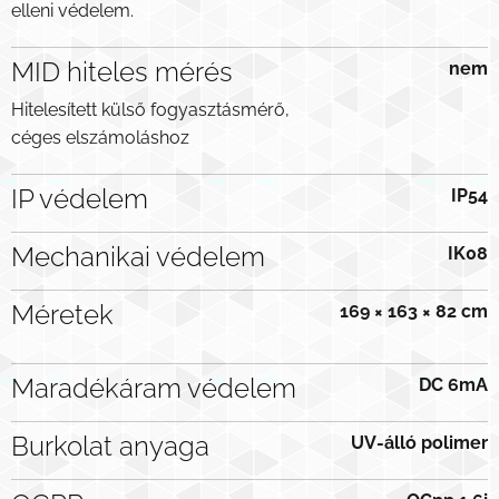
elleni védelem.
MID hiteles mérés
nem
Hitelesített külső fogyasztásmérő,
céges elszámoláshoz
IP védelem
IP54
Mechanikai védelem
IK08
Méretek
169 × 163 × 82 cm
Maradékáram védelem
DC 6mA
Burkolat anyaga
UV-álló polimer