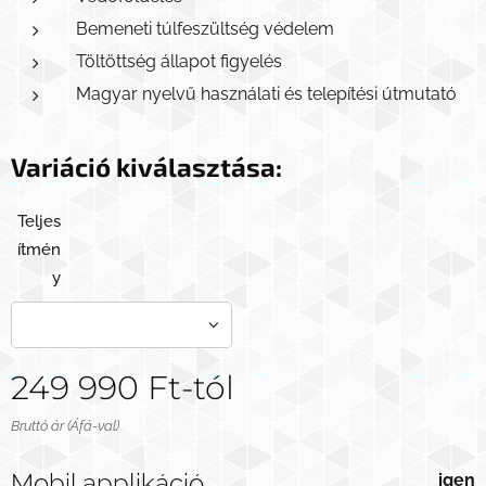
Bemeneti túlfeszültség védelem
Töltöttség állapot figyelés
Magyar nyelvű használati és telepítési útmutató
Variáció kiválasztása:
Teljes
ítmén
y
249 990
Ft
-tól
Bruttó ár (Áfá-val)
Mobil applikáció
igen