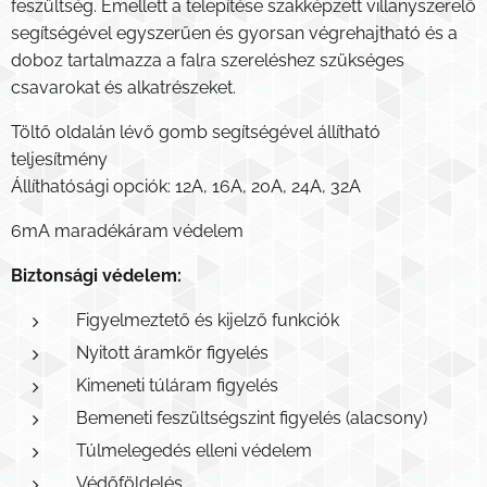
feszültség. Emellett a telepítése szakképzett villanyszerelő
segítségével egyszerűen és gyorsan végrehajtható és a
doboz tartalmazza a falra szereléshez szükséges
csavarokat és alkatrészeket.
Töltő oldalán lévő gomb segítségével állítható
teljesítmény
Állíthatósági opciók: 12A, 16A, 20A, 24A, 32A
6mA maradékáram védelem
Biztonsági védelem:
Figyelmeztető és kijelző funkciók
Nyitott áramkör figyelés
Kimeneti túláram figyelés
Bemeneti feszültségszint figyelés (alacsony)
Túlmelegedés elleni védelem
Védőföldelés