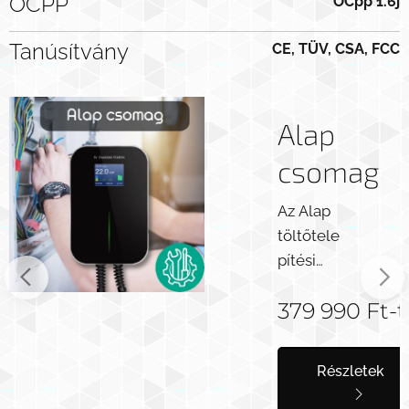
OCPP
OCpp 1.6j
Tanúsítvány
CE, TÜV, CSA, FCC
Alap
csomag
Az Alap
töltőtele
pítési
csomag
t
-tól
379 990
Ft
-t
unk azok
számára
készült,
Részletek
akik
szeretné