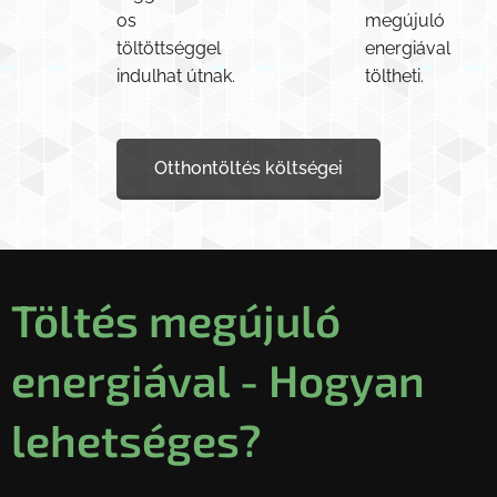
os
megújuló
töltöttséggel
energiával
indulhat útnak.
töltheti.
Otthontöltés költségei
Töltés megújuló
energiával - Hogyan
lehetséges?