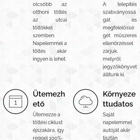
olcsóbb az
A telepítés
otthoni töltés
szabványossá
az utcai
gát és
töltőkkel
megfelelőssé
szemben.
gét műszeres
Napelemmel a
ellenőrzéssel
töltés akár
zárjuk,
ingyen is lehet.
melyről
jegyzőkönyvet
állítunk ki.
Ütemezh
Környeze
ető
ttudatos
Ütemezze a
Saját
töltési ciklust
napelemmel
éjszakára, így
autóját akár
reggel 100%-
tisztán