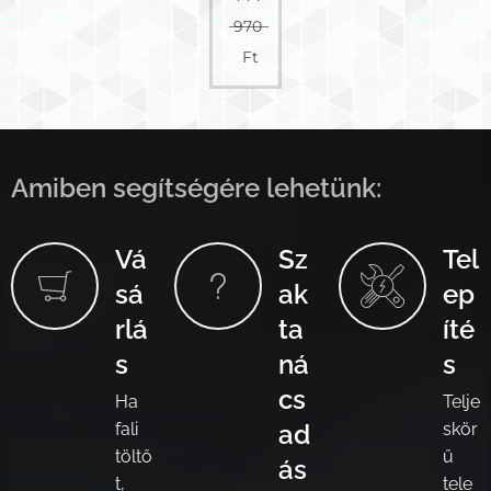
970
Ft
Amiben segítségére lehetünk:
Vá
Sz
Tel
sá
ak
ep
rlá
ta
íté
s
ná
s
cs
Ha
Telje
fali
ad
skör
töltő
ű
ás
t,
tele