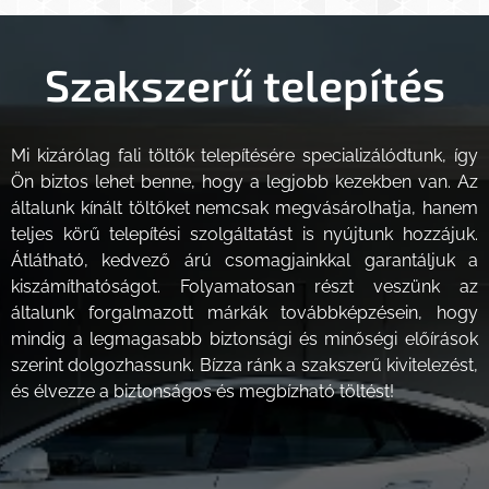
Szakszerű telepítés
Mi kizárólag fali töltők telepítésére specializálódtunk, így
Ön biztos lehet benne, hogy a legjobb kezekben van. Az
általunk kínált töltőket nemcsak megvásárolhatja, hanem
teljes körű telepítési szolgáltatást is nyújtunk hozzájuk.
Átlátható, kedvező árú csomagjainkkal garantáljuk a
kiszámíthatóságot. Folyamatosan részt veszünk az
általunk forgalmazott márkák továbbképzésein, hogy
mindig a legmagasabb biztonsági és minőségi előírások
szerint dolgozhassunk. Bízza ránk a szakszerű kivitelezést,
és élvezze a biztonságos és megbízható töltést!