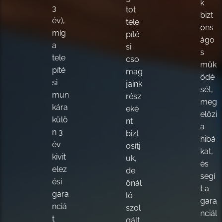
k
3
tot
bizt
év),
tele
ons
míg
píté
ágo
a
si
s
tele
cso
műk
píté
mag
ödé
si
jaink
sét,
mun
rész
meg
kára
eké
előzi
külö
nt
a
n 3
bizt
hibá
év
osítj
kat,
kivit
uk,
és
elez
de
segí
ési
önál
t a
gara
ló
gara
nciá
szol
nciál
t
gált