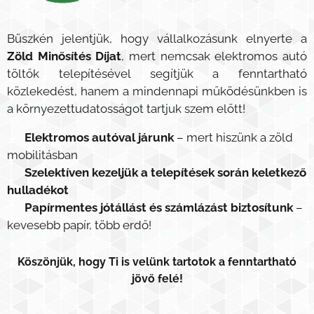
Büszkén jelentjük, hogy vállalkozásunk elnyerte a
Zöld Minősítés Díjat
, mert nemcsak elektromos autó
töltők telepítésével segítjük a fenntartható
közlekedést, hanem a mindennapi működésünkben is
a környezettudatosságot tartjuk szem előtt!
✅
Elektromos autóval járunk
– mert hiszünk a zöld
mobilitásban
✅
Szelektíven kezeljük a telepítések során keletkező
hulladékot
✅
Papírmentes jótállást és számlázást biztosítunk
–
kevesebb papír, több erdő! 🌳
Köszönjük, hogy Ti is velünk tartotok a fenntartható
jövő felé!