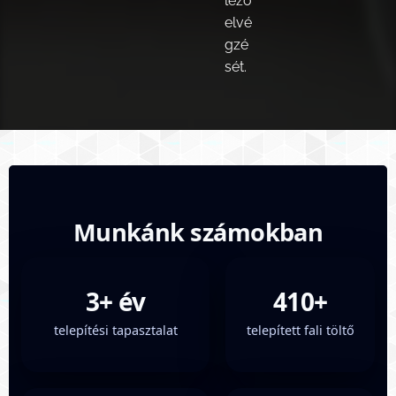
lező
elvé
gzé
sét.
Munkánk számokban
3+ év
410+
telepítési tapasztalat
telepített fali töltő