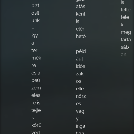
is
bizt
atás
felté
osít
ként
tele
unk
is
k
–
elér
meg
így
hető
tartá
a
–
sáb
ter
péld
an.
mék
ául
re
idős
és a
zak
beü
os
zem
elle
elés
nőrz
re is
és
telje
vag
s
y
körű
inga
véd
tlan