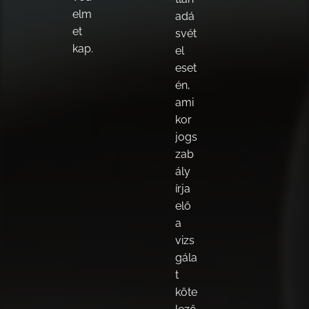
elm
adá
et
svét
kap.
el
eset
én,
ami
kor
jogs
zab
ály
írja
elő
a
vizs
gála
t
köte