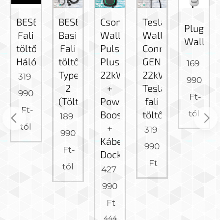
don
BESEN
BESEN
Csomag:
Tesla
PlugSt
romos
Fali
Basic
Wallbox
Wall
Wallbo
töltő
Fali
Pulsar
Connector
Hálózatfigyeléssel
töltő
Plus
GEN3
169
Type-
22kW
22kW
319
990
zatfigyeléssel)
2
+
Tesla
990
Ft
-
(Töltőkábellel)
Power
fali
Ft
-
tól
Boost
töltő
189
tól
+
319
990
Kábel
990
Ft
-
Dock
Ft
tól
427
990
Ft
444