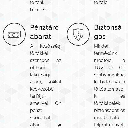
tölteni,
töltője.
bármikor.
Pénztárc
Biztonsá
abarát
gos
A közösségi
Minden
töltőkkel
termékünk
szemben, az
megfelel a
otthoni
TÜV és CE
lakossági
szabványokna
áram, sokkal
k, biztosítva a
kedvezőbb
töltőállomáso
tarifájú,
k és
amellyel Ön
töltőkábelek
pénzt
biztonságát és
spórolhat.
megbízható
Akár 5x
teljesítményét.