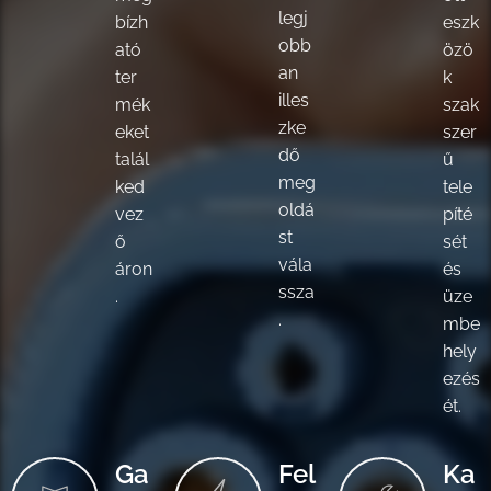
legj
bízh
eszk
obb
ató
özö
an
ter
k
illes
mék
szak
zke
eket
szer
dő
talál
ű
meg
ked
tele
oldá
vez
píté
st
ő
sét
vála
áron
és
ssza
.
üze
.
mbe
hely
ezés
ét.
Ga
Fel
Ka