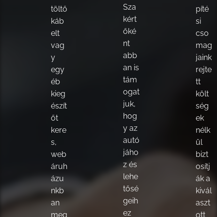
Sza
töltő
píté
kért
káb
si
őké
elt
cso
nt
vag
mag
abb
y
jaink
an is
egy
rejte
tám
éb
tt
ogat
kieg
költ
juk,
észít
ség
hog
őt
ek
y az
kere
nélk
autó
s,
ül
jáho
web
bizt
z és
áruh
osítj
lehe
ázu
ák a
tősé
nkb
kivál
geih
an
aszt
ez
meg
ott