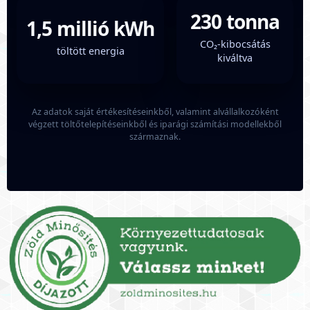
230 tonna
1,5 millió kWh
CO₂-kibocsátás
töltött energia
kiváltva
Az adatok saját értékesítéseinkből, valamint alvállalkozóként
végzett töltőtelepítéseinkből és iparági számítási modellekből
származnak.