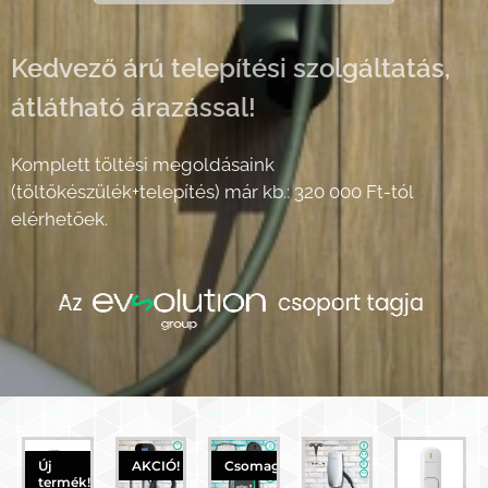
Kedvező árú telepítési szolgáltatás,
átlátható árazással!
Komplett töltési megoldásaink
(töltőkészülék+telepítés) már kb.: 320 000 Ft-tól
elérhetőek.
Új
AKCIÓ!
Csomagajánlat
termék!