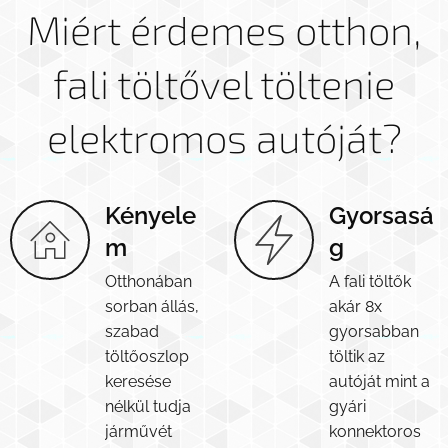
Miért érdemes otthon,
fali töltővel töltenie
elektromos autóját?
Kényele
Gyorsasá
m
g
Otthonában
A fali töltők
sorban állás,
akár 8x
szabad
gyorsabban
töltőoszlop
töltik az
keresése
autóját mint a
nélkül tudja
gyári
járművét
konnektoros