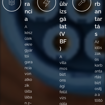
ra
ülv
rb
nci
izs
an
a
gá
tar
lat
tá
A
kész
(V
s
ülék
BF
Az
ekre
)
idős
gyár
zak
tói
A
os
gara
villa
karb
ncia
mos
anta
von
bizt
rtás
atko
ons
bizt
zik
ági
osítj
(álta
felül
a a
lába
vizs
töltő
n 2–
gála