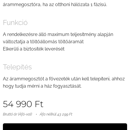
árammegosztóra, ha az otthoni hálózata 1 fázisú.
Funkció
A rendelkezésre álló maximum teljesítmény alapján
változtatja a töltőállomás töltőáramát
Elkerüli a biztosíték leverését
Telepítés
Az árammegosztót a fővezeték után kell telepíteni, ahhoz
hogy tudja mérni a ház fogyasztását.
54 990
Ft
Bruttó ár (Áfá-val)
Áfa nélkül 43 299 Ft