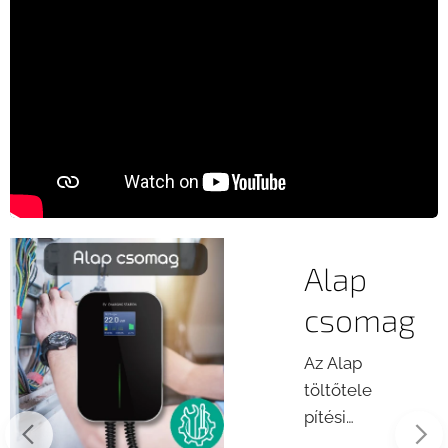
Alap
csomag
Az Alap
töltőtele
pítési
csomag