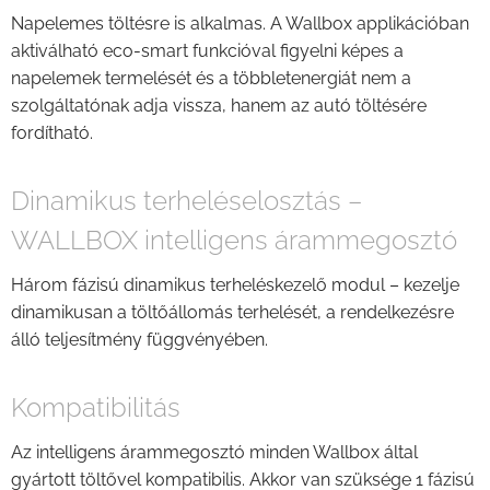
Napelemes töltésre is alkalmas. A Wallbox applikációban
aktiválható eco-smart funkcióval figyelni képes a
napelemek termelését és a többletenergiát nem a
szolgáltatónak adja vissza, hanem az autó töltésére
fordítható.
Dinamikus terheléselosztás –
WALLBOX intelligens árammegosztó
Három fázisú dinamikus terheléskezelő modul – kezelje
dinamikusan a töltőállomás terhelését, a rendelkezésre
álló teljesítmény függvényében.
Kompatibilitás
Az intelligens árammegosztó minden Wallbox által
gyártott töltővel kompatibilis. Akkor van szüksége 1 fázisú