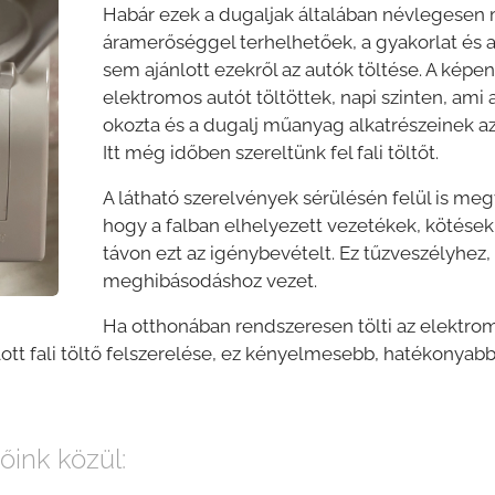
Habár ezek a dugaljak általában névlegese
áramerőséggel terhelhetőek, a gyakorlat és a
sem ajánlott ezekről az autók töltése. A képen
elektromos autót töltöttek, napi szinten, am
okozta és a dugalj műanyag alkatrészeinek az
Itt még időben szereltünk fel fali töltőt.
A látható szerelvények sérülésén felül is me
hogy a falban elhelyezett vezetékek, kötések
távon ezt az igénybevételt. Ez tűzveszélyhez
meghibásodáshoz vezet.
Ha otthonában rendszeresen tölti az elektrom
tt fali töltő felszerelése, ez kényelmesebb, hatékonyab
tőink közül: