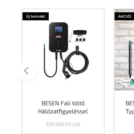
Új termék!
AKCIÓ!
tó
BESEN Fali töltő
BES
Hálózatfigyeléssel
Typ
 kW
319 990
Ft
-tól