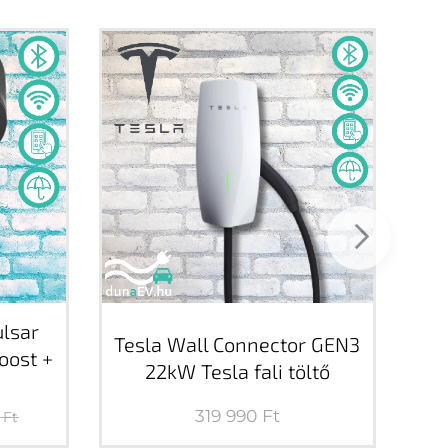
lsar
Tesla Wall Connector GEN3
oost +
22kW Tesla fali töltő
319 990
Ft
Ft