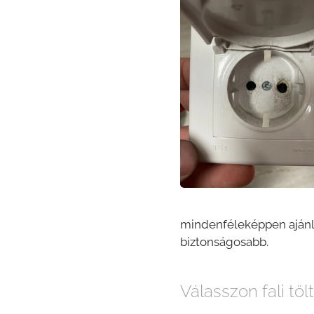
mindenféleképpen ajánlo
biztonságosabb.
Válasszon fali töl