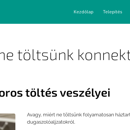
Kezdőlap
Telepítés
ne töltsünk konnek
ros töltés veszélyei
Avagy, miért ne töltsünk folyamatosan háztar
dugaszolóaljzatokról.