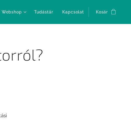
Webshop
Tudástár
Kapcsolat
Kosár
torról?
tási