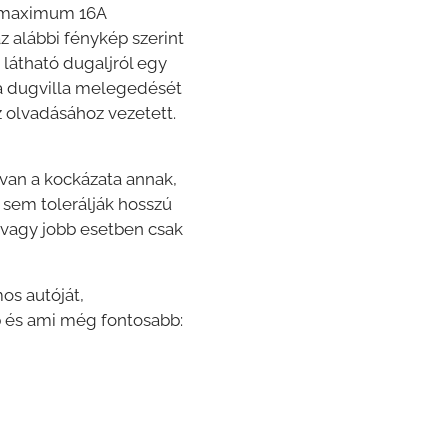
n maximum 16A
z alábbi fénykép szerint
 látható dugaljról egy
i a dugvilla melegedését
 olvadásához vezetett.
gvan a kockázata annak,
 sem tolerálják hosszú
, vagy jobb esetben csak
os autóját,
b és ami még fontosabb: