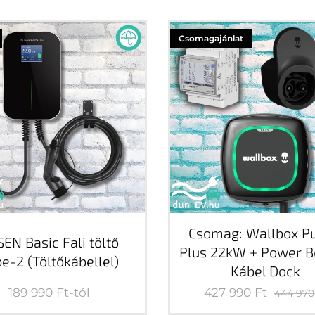
Csomagajánlat
Csomag: Wallbox Pu
EN Basic Fali töltő
Plus 22kW + Power B
e-2 (Töltőkábellel)
Kábel Dock
189 990
Ft
-tól
427 990
Ft
444 970