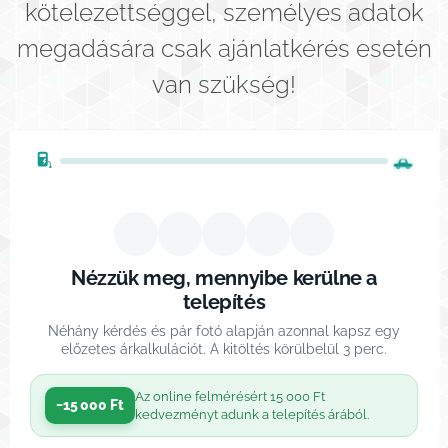
kötelezettséggel, személyes adatok
megadására csak ajánlatkérés esetén
van szükség!
O
n
🏠
🚗
🔌
📷
💰
l
i
Nézzük meg, mennyibe kerülne a
telepítés
n
Néhány kérdés és pár fotó alapján azonnal kapsz egy
e
előzetes árkalkulációt. A kitöltés körülbelül 3 perc.
f
Az online felmérésért 15 000 Ft
−15 000 Ft
e
kedvezményt adunk a telepítés árából.