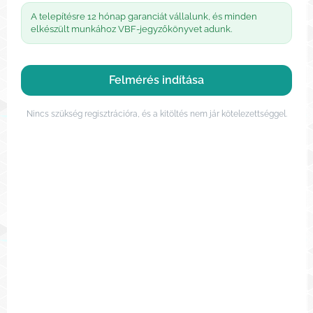
l
A telepítésre 12 hónap garanciát vállalunk, és minden
m
elkészült munkához VBF-jegyzőkönyvet adunk.
é
r
Felmérés indítása
é
Nincs szükség regisztrációra, és a kitöltés nem jár kötelezettséggel.
s
o
t
t
h
o
n
i