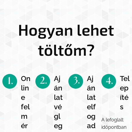
Hogyan lehet
töltőm?
On
Aj
Aj
Tel
lin
án
án
ep
e
lat
lat
íté
fel
vé
elf
s
m
gl
og
A lefoglalt
ér
eg
ad
időpontban