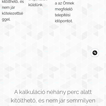
kitölthető, és
a az Önnek
küldünk.
nem jár
megfelelő
kötelezettsé
telepítési
ggel.
időpontot.
A kalkuláció néhány perc alatt
kitölthető, és nem jár semmilyen