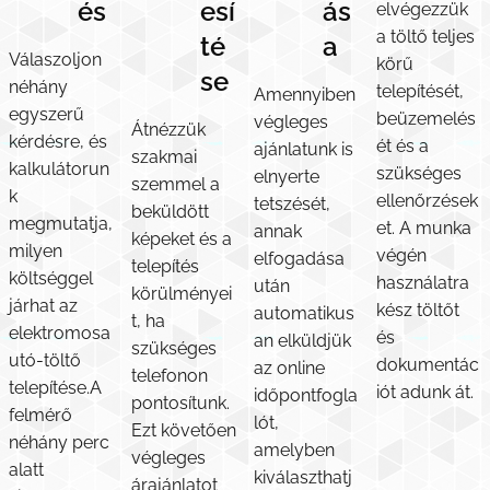
és
esí
ás
elvégezzük
a töltő teljes
té
a
Válaszoljon
körű
se
néhány
telepítését,
Amennyiben
egyszerű
beüzemelés
végleges
Átnézzük
kérdésre, és
ét és a
ajánlatunk is
szakmai
kalkulátorun
szükséges
elnyerte
szemmel a
k
ellenőrzések
tetszését,
beküldött
megmutatja,
et. A munka
annak
képeket és a
milyen
végén
elfogadása
telepítés
költséggel
használatra
után
körülményei
járhat az
kész töltőt
automatikus
t, ha
elektromosa
és
an elküldjük
szükséges
utó-töltő
dokumentác
az online
telefonon
telepítése.A
iót adunk át.
időpontfogla
pontosítunk.
felmérő
lót,
Ezt követően
néhány perc
amelyben
végleges
alatt
kiválaszthatj
árajánlatot