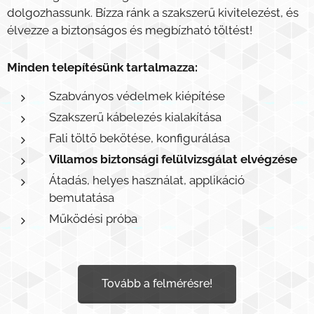
dolgozhassunk. Bízza ránk a szakszerű kivitelezést, és
élvezze a biztonságos és megbízható töltést!
Minden telepítésünk tartalmazza:
Szabványos védelmek kiépítése
Szakszerű kábelezés kialakítása
Fali töltő bekötése, konfigurálása
Villamos biztonsági felülvizsgálat elvégzése
Átadás, helyes használat, applikáció
bemutatása
Működési próba
Tovább a felmérésre!