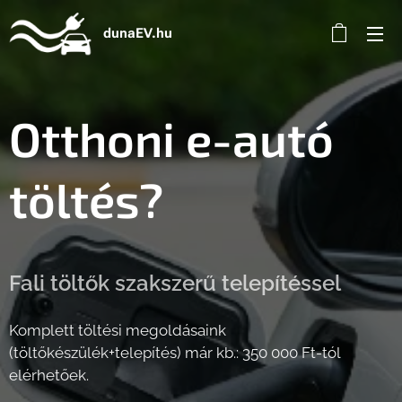
dunaEV.hu
Otthoni e-autó
töltés?
Fali töltők szakszerű telepítéssel
Komplett töltési megoldásaink
(töltőkészülék+telepítés) már kb.: 350 000 Ft-tól
elérhetőek.