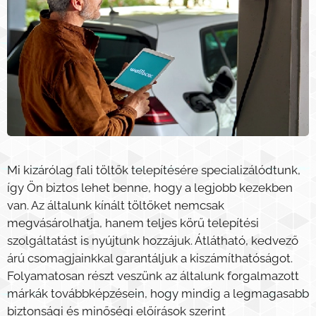
Mi kizárólag fali töltők telepítésére specializálódtunk,
így Ön biztos lehet benne, hogy a legjobb kezekben
van. Az általunk kínált töltőket nemcsak
megvásárolhatja, hanem teljes körű telepítési
szolgáltatást is nyújtunk hozzájuk. Átlátható, kedvező
árú csomagjainkkal garantáljuk a kiszámíthatóságot.
Folyamatosan részt veszünk az általunk forgalmazott
márkák továbbképzésein, hogy mindig a legmagasabb
biztonsági és minőségi előírások szerint